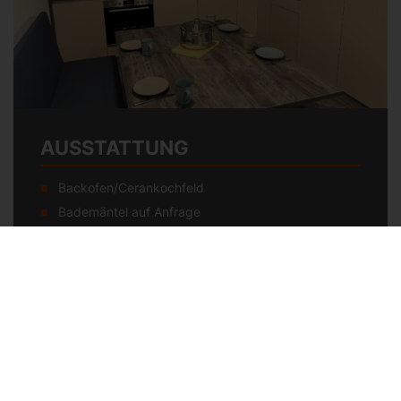
AUSSTATTUNG
Backofen/Cerankochfeld
Bademäntel auf Anfrage
Bettwäsche
Föhn
Geschirrspüler
Handtücher/Saunatücher
Kaffeemaschine
Kinderhochstuhl und Babybett auf Anfrage
Reinigungsset