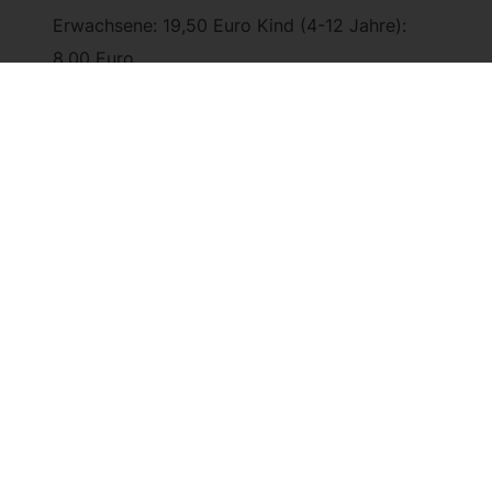
Erwachsene: 19,50 Euro Kind (4-12 Jahre):
8,00 Euro
Für größere Personengruppen bereiten wir
gern ein reichhaltiges Frühstücksbuffet in
unserem Café vor.
Vinothek