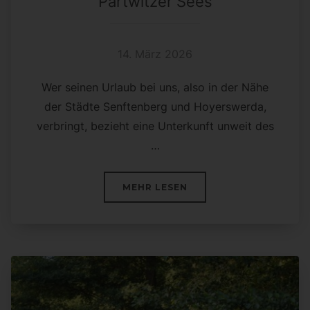
Partwitzer Sees
14. März 2026
Wer seinen Urlaub bei uns, also in der Nähe
der Städte Senftenberg und Hoyerswerda,
verbringt, bezieht eine Unterkunft unweit des
…
ÜBER „BLAU, TÜRKISBLAU, G
MEHR
LESEN