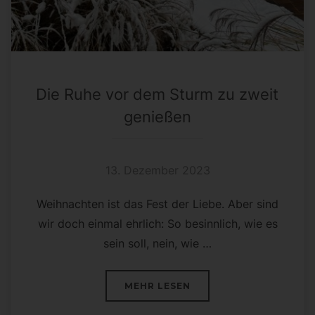
Die Ruhe vor dem Sturm zu zweit
genießen
13. Dezember 2023
Weihnachten ist das Fest der Liebe. Aber sind
wir doch einmal ehrlich: So besinnlich, wie es
sein soll, nein, wie …
ÜBER „DIE RUHE VOR DEM ST
MEHR
LESEN