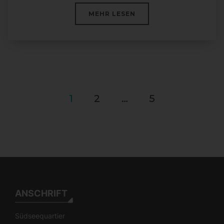
ÜBER „EINE SÜDSEE(QUARTIE
MEHR
LESEN
Beitragsnavigation
1
2
…
5
ANSCHRIFT
Südseequartier