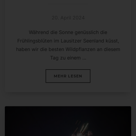
20. April 2024
Während die Sonne genüsslich die
Frühlingsblüten im Lausitzer Seenland küsst,
haben wir die besten Wildpflanzen an diesem
Tag zu einem …
ÜBER „WILDES SONNTAGSME
MEHR
LESEN