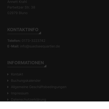
Annett Krahl
Partwitzer Str. 38
02979 Bluno
KONTAKTINFO
Telefon:
0173-3223742
E-Mail:
info@suedseequartier.de
INFORMATIONEN
Kontakt
Buchungskalender
Allgemeine Geschäftsbedingungen
Impressum
Datenschutzerklärung