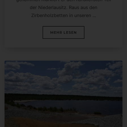
der Niederlausitz. Raus aus den
Zirbenholzbetten in unseren …
ÜBER „TAGESTOUR IN DEN S
MEHR
LESEN