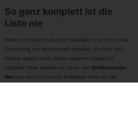
So ganz komplett ist die
Liste nie
Ferien am Südsee Lausitzer Seenland sind nicht ohne
Erwähnung der Attraktionen denkbar, die rund ums
Wasser gebaut sind. Neben unserem Südsee in
nächster Nähe denken wir da an den
Senftenberger
See
und das touristische Ensemble rund um den
Leuchtturm in Geierswalde
, mit Sauna, Restaurant, Bar
und dem BootsHaus als Veranstaltungsort für gesellige
Anlässe mit größeren Gruppen. Ihre Unterkunft in der
Region wird zum Dreh- und Angelpunkt all dieser
Attraktionen. Als Vermieter Ihres Lausitz Apartments
am Blunoer Südsee können wir vom Südseequartier