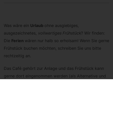
Was wäre ein
Urlaub
ohne ausgiebiges,
ausgezeichnetes,
vollwertiges Frühstück
? Wir finden:
Die
Ferien
wären nur halb so erholsam! Wenn Sie gerne
Frühstück buchen möchten, schreiben Sie uns bitte
rechtzeitig an.
Das Café gehört zur Anlage und das Frühstück kann
gerne dort eingenommen werden (als Alternative und
auf Wunsch bringen wir einen Frühstückskorb direkt in
Ihr Appartement). Wie jedes gute Café ist auch
unseres ein Treffpunkt, in unserem Fall gleichzeitig
auch
der
Kontaktpunkt. Folglich treffen Sie hier auf die