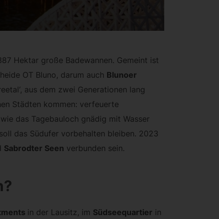
e 387 Hektar große Badewannen. Gemeint ist
rheide OT Bluno, darum auch
Blunoer
eetal‘, aus dem zwei Generationen lang
chen Städten kommen: verfeuerte
wie das Tagebauloch gnädig mit Wasser
 soll das Südufer vorbehalten bleiben. 2023
d
Sabrodter Seen
verbunden sein.
n?
tments
in der Lausitz, im
Südseequartier
in