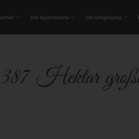
artier
Die Apartments
Die Umgebung
, 387 Hektar gro