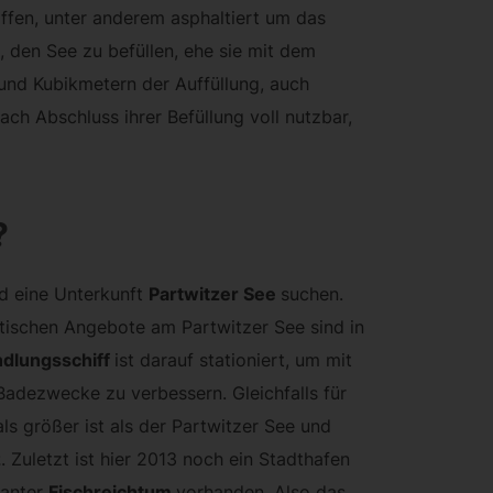
affen, unter anderem asphaltiert um das
, den See zu befüllen, ehe sie mit dem
und Kubikmetern der Auffüllung, auch
ch Abschluss ihrer Befüllung voll nutzbar,
?
d eine Unterkunft
Partwitzer See
suchen.
stischen Angebote am Partwitzer See sind in
dlungsschiff
ist darauf stationiert, um mit
adezwecke zu verbessern. Gleichfalls für
s größer ist als der Partwitzer See und
z
. Zuletzt ist hier 2013 noch ein Stadthafen
santer
Fischreichtum
vorhanden. Also das