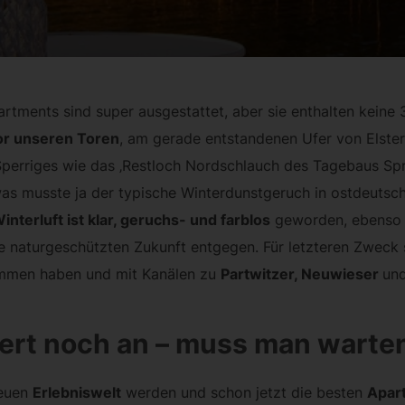
artments sind super ausgestattet, aber sie enthalten kein
or unseren Toren
, am gerade entstandenen Ufer von Elste
perriges wie das ‚Restloch Nordschlauch des Tagebaus Spr
as musste ja der typische Winterdunstgeruch in ostdeuts
interluft ist klar, geruchs- und farblos
geworden, ebenso 
wie naturgeschützten Zukunft entgegen. Für letzteren Zweck
ommen haben und mit Kanälen zu
Partwitzer, Neuwieser
un
uert noch an – muss man warte
neuen
Erlebniswelt
werden und schon jetzt die besten
Apar