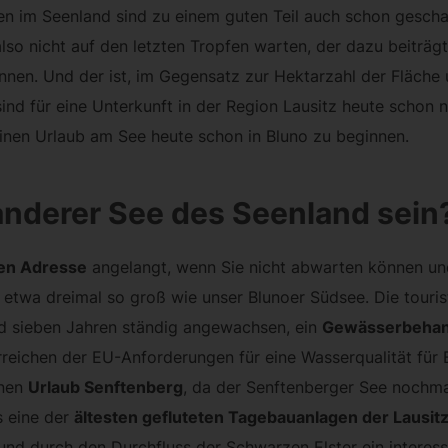
ien im Seenland sind zu einem guten Teil auch schon gesch
so nicht auf den letzten Tropfen warten, der dazu beiträgt
nen. Und der ist, im Gegensatz zur Hektarzahl der Fläche 
 für eine Unterkunft in der Region Lausitz heute schon na
einen Urlaub am See heute schon in Bluno zu beginnen.
 anderer See des Seenland sein
gen Adresse
angelangt, wenn Sie nicht abwarten können un
etwa dreimal so groß wie unser Blunoer Südsee. Die touri
und sieben Jahren ständig angewachsen, ein
Gewässerbehan
ichen der EU-Anforderungen für eine Wasserqualität für B
inen
Urlaub Senftenberg
, da der Senftenberger See nochmal
s eine der
ältesten gefluteten Tagebauanlagen der Lausit
nd durch den Durchfluss der Schwarzen Elster ein interes