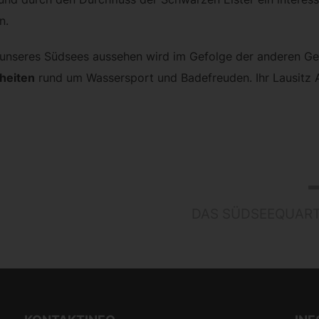
n.
t unseres Südsees aussehen wird im Gefolge der anderen G
heiten
rund um Wassersport und Badefreuden. Ihr Lausitz A
NEXT
DAS SÜDSEEQUART
POST