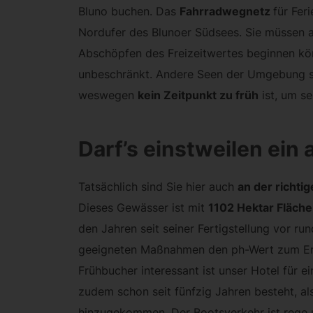
Bluno buchen. Das
Fahrradwegnetz
für Fer
Nordufer des Blunoer Südsees. Sie müssen al
Abschöpfen des Freizeitwertes beginnen kön
unbeschränkt. Andere Seen der Umgebung sind
weswegen
kein Zeitpunkt zu früh
ist, um s
Darf’s einstweilen ein
Tatsächlich sind Sie hier auch
an der richti
Dieses Gewässer ist mit
1102 Hektar Fläche
den Jahren seit seiner Fertigstellung vor r
geeigneten Maßnahmen den ph-Wert zum Erre
Frühbucher interessant ist unser Hotel für e
zudem schon seit fünfzig Jahren besteht, al
hinzugekommen. Der Bootsverkehr ist rege u